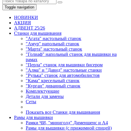
Toggle navigation
НОВИНКИ
AКЦИЯ
АДВЕНТ 25/26
Станки для вышивания
"Агата" настольный станок
"Амур" напольный станок
"Марта" настольный станок
"Голиаф" напольный станок для вышивки на
рамах
"Перла" станок для вышивки бисером
"Алма" и "Давид" настольные станки
"Рулька" станок для автомобилистов
"Кама" кресельный станок
"Курган" диванный станок
Комплектующие
Детали для замены
Сеты
Показать все Станки для вышивания
Рамы для вышивки
Рамки ЧИ, "миниголд" Дименшенс и А4
Рамы для вышивки (с прижимной спицей)