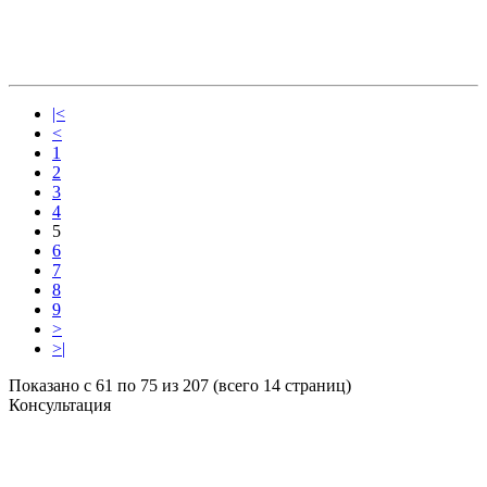
|<
<
1
2
3
4
5
6
7
8
9
>
>|
Показано с 61 по 75 из 207 (всего 14 страниц)
Консультация