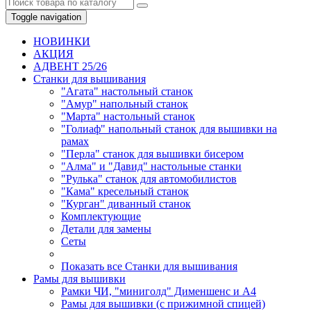
Toggle navigation
НОВИНКИ
AКЦИЯ
АДВЕНТ 25/26
Станки для вышивания
"Агата" настольный станок
"Амур" напольный станок
"Марта" настольный станок
"Голиаф" напольный станок для вышивки на
рамах
"Перла" станок для вышивки бисером
"Алма" и "Давид" настольные станки
"Рулька" станок для автомобилистов
"Кама" кресельный станок
"Курган" диванный станок
Комплектующие
Детали для замены
Сеты
Показать все Станки для вышивания
Рамы для вышивки
Рамки ЧИ, "миниголд" Дименшенс и А4
Рамы для вышивки (с прижимной спицей)