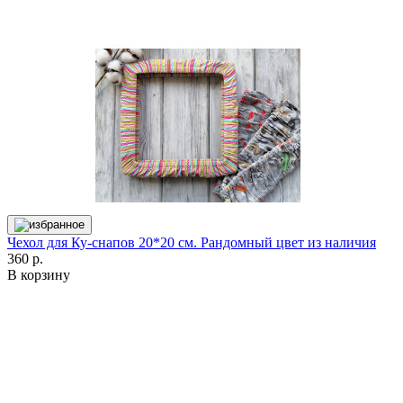
Чехол для Ку-снапов 20*20 см. Рандомный цвет из наличия
360 р.
В корзину