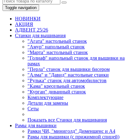
Toggle navigation
НОВИНКИ
AКЦИЯ
АДВЕНТ 25/26
Станки для вышивания
"Агата" настольный станок
"Амур" напольный станок
"Марта" настольный станок
"Голиаф" напольный станок для вышивки на
рамах
"Перла" станок для вышивки бисером
"Алма" и "Давид" настольные станки
"Рулька" станок для автомобилистов
"Кама" кресельный станок
"Курган" диванный станок
Комплектующие
Детали для замены
Сеты
Показать все Станки для вышивания
Рамы для вышивки
Рамки ЧИ, "миниголд" Дименшенс и А4
Рамы для вышивки (с прижимной спицей)