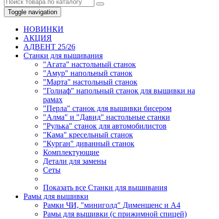
Toggle navigation
НОВИНКИ
AКЦИЯ
АДВЕНТ 25/26
Станки для вышивания
"Агата" настольный станок
"Амур" напольный станок
"Марта" настольный станок
"Голиаф" напольный станок для вышивки на
рамах
"Перла" станок для вышивки бисером
"Алма" и "Давид" настольные станки
"Рулька" станок для автомобилистов
"Кама" кресельный станок
"Курган" диванный станок
Комплектующие
Детали для замены
Сеты
Показать все Станки для вышивания
Рамы для вышивки
Рамки ЧИ, "миниголд" Дименшенс и А4
Рамы для вышивки (с прижимной спицей)