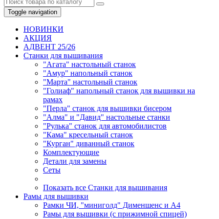
Toggle navigation
НОВИНКИ
AКЦИЯ
АДВЕНТ 25/26
Станки для вышивания
"Агата" настольный станок
"Амур" напольный станок
"Марта" настольный станок
"Голиаф" напольный станок для вышивки на
рамах
"Перла" станок для вышивки бисером
"Алма" и "Давид" настольные станки
"Рулька" станок для автомобилистов
"Кама" кресельный станок
"Курган" диванный станок
Комплектующие
Детали для замены
Сеты
Показать все Станки для вышивания
Рамы для вышивки
Рамки ЧИ, "миниголд" Дименшенс и А4
Рамы для вышивки (с прижимной спицей)