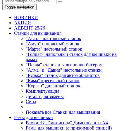
Toggle navigation
НОВИНКИ
AКЦИЯ
АДВЕНТ 25/26
Станки для вышивания
"Агата" настольный станок
"Амур" напольный станок
"Марта" настольный станок
"Голиаф" напольный станок для вышивки на
рамах
"Перла" станок для вышивки бисером
"Алма" и "Давид" настольные станки
"Рулька" станок для автомобилистов
"Кама" кресельный станок
"Курган" диванный станок
Комплектующие
Детали для замены
Сеты
Показать все Станки для вышивания
Рамы для вышивки
Рамки ЧИ, "миниголд" Дименшенс и А4
Рамы для вышивки (с прижимной спицей)