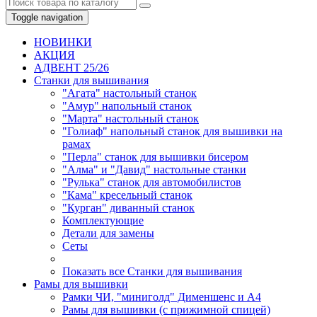
Toggle navigation
НОВИНКИ
AКЦИЯ
АДВЕНТ 25/26
Станки для вышивания
"Агата" настольный станок
"Амур" напольный станок
"Марта" настольный станок
"Голиаф" напольный станок для вышивки на
рамах
"Перла" станок для вышивки бисером
"Алма" и "Давид" настольные станки
"Рулька" станок для автомобилистов
"Кама" кресельный станок
"Курган" диванный станок
Комплектующие
Детали для замены
Сеты
Показать все Станки для вышивания
Рамы для вышивки
Рамки ЧИ, "миниголд" Дименшенс и А4
Рамы для вышивки (с прижимной спицей)